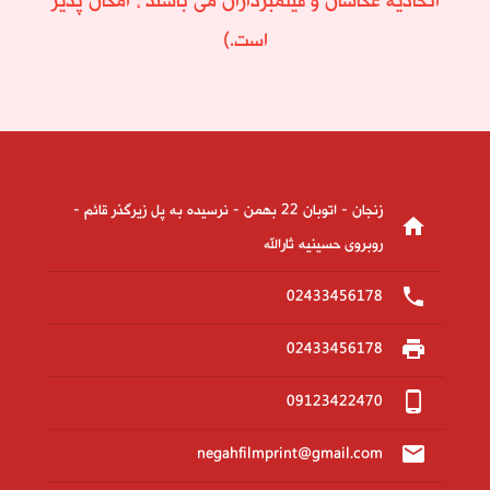
اتحادیه عکاسان و فیلمبرداران می باشند ، امکان پذیر
است.)
زنجان - اتوبان 22 بهمن - نرسیده به پل زیرگذر قائم -
home
روبروی حسینیه ثارالله
phone
02433456178
print
02433456178
phone_android
09123422470
email
negahfilmprint@gmail.com