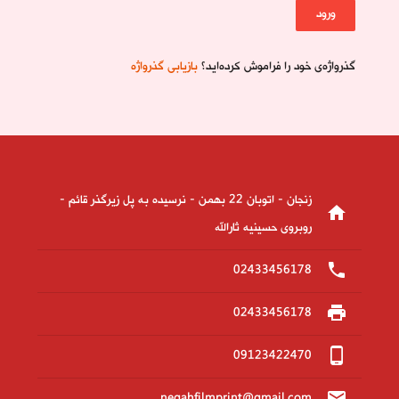
ورود
گذرواژه‌ی خود را فراموش کرده‌اید؟
بازیابی گذرواژه
زنجان - اتوبان 22 بهمن - نرسیده به پل زیرگذر قائم -
home
روبروی حسینیه ثارالله
phone
02433456178
print
02433456178
phone_android
09123422470
email