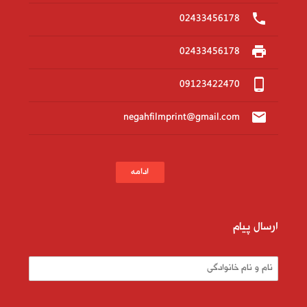
phone
02433456178
print
02433456178
phone_android
09123422470
email
negahfilmprint@gmail.com
ادامه
ارسال پیام
نام و نام خانوادگی