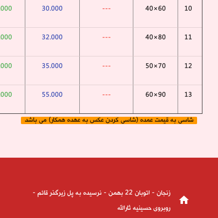
.000
30.000
---
60×40
10
.000
32.000
---
80×40
11
.000
35.000
---
70×50
12
.000
55.000
---
90×60
13
شاسی به قیمت عمده (شاسی کردن عکس به عهده همکار) می باشد
زنجان - اتوبان 22 بهمن - نرسیده به پل زیرگذر قائم -
home
روبروی حسینیه ثارالله