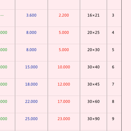
---
3.600
2.200
21×16
3
.000
8.000
5.000
25×20
4
.000
8.000
5.000
30×20
5
.000
15.000
10.000
40×30
6
.000
18.000
12.000
45×30
7
.000
22.000
17.000
60×30
8
.000
25.000
23.000
90×30
9